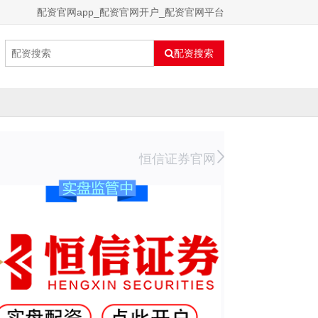
配资官网app_配资官网开户_配资官网平台
配资搜索
恒信证券官网