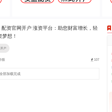
配资官网开户 涨资平台：助您财富增长，轻
资梦想！
网开户
炒股
107
全部加载完成