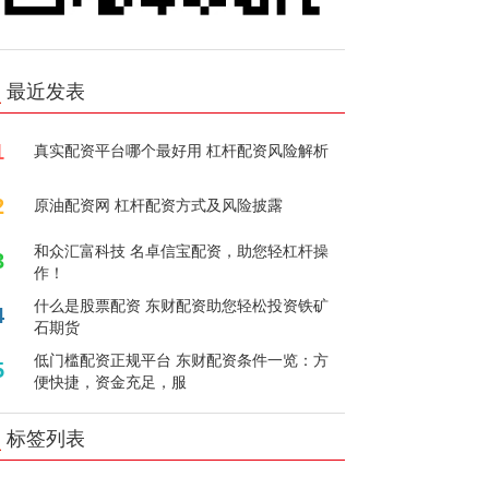
最近发表
1
真实配资平台哪个最好用 杠杆配资风险解析
2
原油配资网 杠杆配资方式及风险披露
和众汇富科技 名卓信宝配资，助您轻杠杆操
3
作！
什么是股票配资 东财配资助您轻松投资铁矿
4
石期货
低门槛配资正规平台 东财配资条件一览：方
5
便快捷，资金充足，服
标签列表