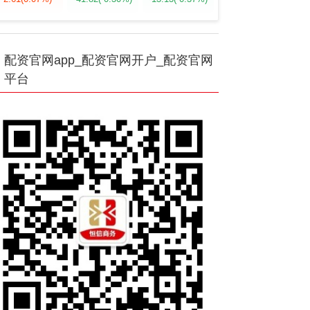
配资官网app_配资官网开户_配资官网
平台