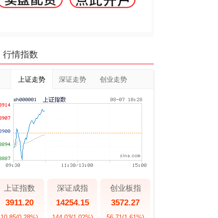
行情指数
上证走势
深证走势
创业走势
上证指数
深证成指
创业板指
3911.20
14254.15
3572.27
10.85
(0.28%)
144.03
(1.02%)
56.71
(1.61%)