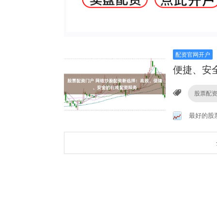
配资官网开户
便捷、安
股票配
最好的股