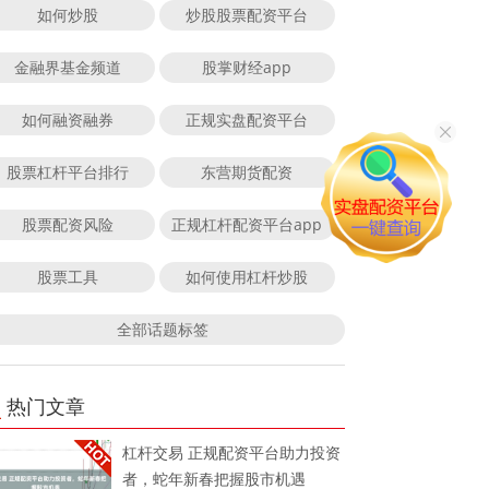
如何炒股
炒股股票配资平台
金融界基金频道
股掌财经app
如何融资融券
正规实盘配资平台
股票杠杆平台排行
东营期货配资
股票配资风险
正规杠杆配资平台app
股票工具
如何使用杠杆炒股
全部话题标签
热门文章
杠杆交易 正规配资平台助力投资
者，蛇年新春把握股市机遇