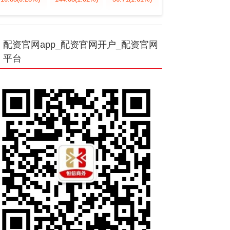
配资官网app_配资官网开户_配资官网
平台