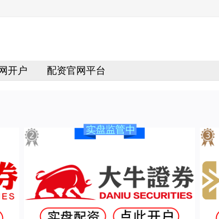
网开户
配资官网平台