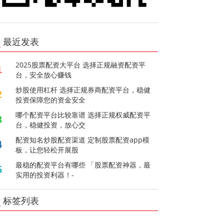
最近发表
2025股票配资大平台 选择正规融资配资平
1
台，安全放心赚钱
炒股使用杠杆 选择正规券商配资平台，稳健
2
投资保障您的资金安全
哪个配资平台比较靠谱 选择正规权威配资平
3
台，稳健投资，放心交
配资知名炒股配资渠道 定制股票配资app模
4
板，让您轻松开展股
最稳的配资平台有哪些 「股票配资神器，最
5
实用的投资利器！-
标签列表