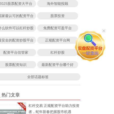
2025股票配资大平台
海外智能投顾
国家最认可的配资平台
股票投资
什么软件可以杠杆炒股
免费配资可盈平台
最安全的配资炒股平台
正规配资平台网
配资平台信管家
杠杆炒股
股票配资知识
最新配资平台哪个好
全部话题标签
热门文章
杠杆交易 正规配资平台助力投资
者，蛇年新春把握股市机遇