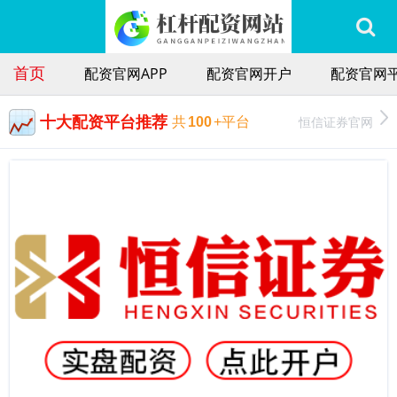
首页
配资官网APP
配资官网开户
配资官网
十大配资平台推荐
恒信证券官网
共
100
+平台