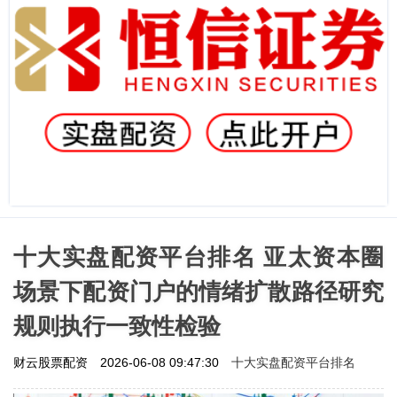
十大实盘配资平台排名 亚太资本圈
场景下配资门户的情绪扩散路径研究
规则执行一致性检验
十大实盘配资平台排名
财云股票配资
2026-06-08 09:47:30