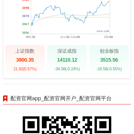
上证指数
深证成指
创业板指
3900.35
14110.12
3515.56
21.92
(0.57%)
-34.08
(-0.24%)
-19.58
(-0.55%)
配资官网app_配资官网开户_配资官网平台