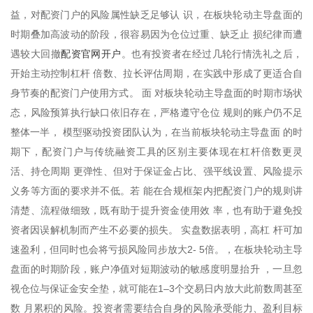
益，对配资门户的风险属性缺乏足够认 识，在板块轮动主导盘面的
时期叠加高波动的阶段，很容易因为仓位过重、缺乏止 损纪律而遭
配资官网开户
遇较大回撤
。也有投资者在经过几轮行情洗礼之后，
开始主动控制杠杆 倍数、拉长评估周期，在实践中形成了更适合自
身节奏的配资门户使用方式。 面 对板块轮动主导盘面的时期市场状
态，风险预算执行缺口依旧存在，严格遵守仓位 规则的账户仍不足
整体一半， 模型驱动投资团队认为，在当前板块轮动主导盘面 的时
期下，配资门户与传统融资工具的区别主要体现在杠杆倍数更灵
活、持仓周期 更弹性、但对于保证金占比、强平线设置、风险提示
义务等方面的要求并不低。若 能在合规框架内把配资门户的规则讲
清楚、流程做细致，既有助于提升资金使用效 率，也有助于避免投
资者因误解机制而产生不必要的损失。 实盘数据表明，高杠 杆可加
速盈利，但同时也会将亏损风险同步放大2- 5倍。，在板块轮动主导
盘面的时期阶段，账户净值对短期波动的敏感度明显抬升 ，一旦忽
视仓位与保证金安全垫，就可能在1–3个交易日内放大此前数周甚至
数 月累积的风险。投资者需要结合自身的风险承受能力、盈利目标