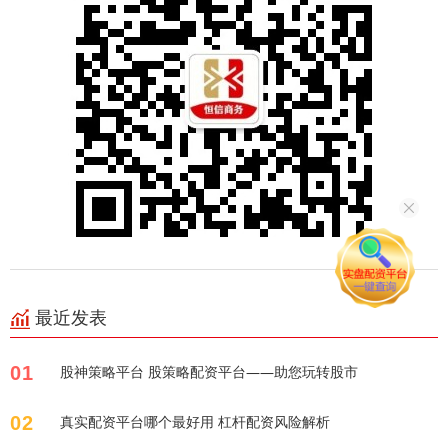
最近发表
01
股神策略平台 股策略配资平台——助您玩转股市
02
真实配资平台哪个最好用 杠杆配资风险解析