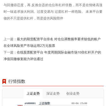
与回撤容忍度，再 反推合适的仓位和杠杆倍数，而不是在情绪高涨
时一味追求放大利润。过度交易与 过度杠杆一样危险。 未来平台要
做的不只是提供杠杆，而是提供风险陪伴
最大的期货配资平台排名 对仓位调整频率要求较低的账户
上一篇：
在全球风险资产市场运用2万元股票
在线股票配资平台 年度周期国际金融市场10倍杠杆开户的
下一篇：
净值回撤修复能力评估通过
行情指数
上证走势
深证走势
创业走势