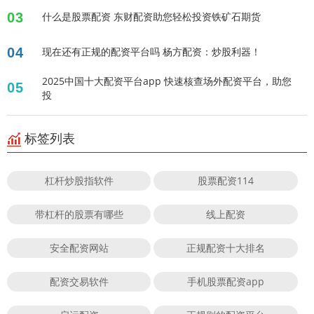
03
什么是股票配资 东财配资助您轻松投资铁矿石期货
04
现在还有正规的配资平台吗 杨方配资：炒股利器！
2025中国十大配资平台app 快速核查场外配资平台，助您
05
投
标签列表
杠杆炒股指软件
股票配资114
带杠杆的股票有哪些
线上配资
安全配资网站
正规配资十大排名
配资交易软件
手机股票配资app