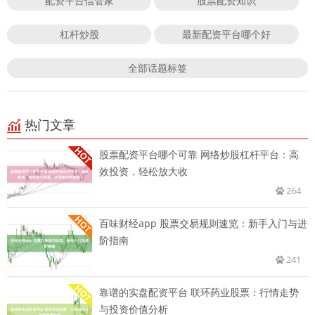
配资平台信管家
股票配资知识
杠杆炒股
最新配资平台哪个好
全部话题标签
热门文章
股票配资平台哪个可靠 网络炒股杠杆平台：高
效投资，轻松放大收
264
百味财经app 股票交易规则速览：新手入门与进
阶指南
241
靠谱的实盘配资平台 联环药业股票：行情走势
与投资价值分析