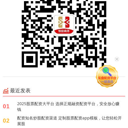
最近发表
2025股票配资大平台 选择正规融资配资平台，安全放心赚
01
钱
配资知名炒股配资渠道 定制股票配资app模板，让您轻松开
02
展股