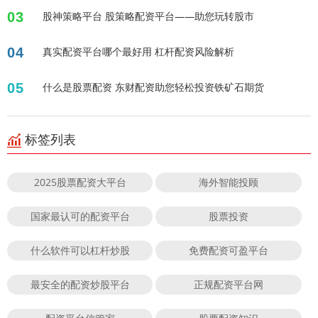
03
股神策略平台 股策略配资平台——助您玩转股市
04
真实配资平台哪个最好用 杠杆配资风险解析
05
什么是股票配资 东财配资助您轻松投资铁矿石期货
标签列表
2025股票配资大平台
海外智能投顾
国家最认可的配资平台
股票投资
什么软件可以杠杆炒股
免费配资可盈平台
最安全的配资炒股平台
正规配资平台网