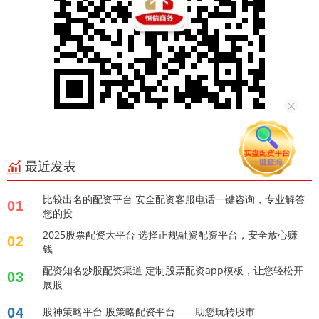
最近发表
比较出名的配资平台 安全配资客服电话一键咨询，专业解答
01
您的投
2025股票配资大平台 选择正规融资配资平台，安全放心赚
02
钱
配资知名炒股配资渠道 定制股票配资app模板，让您轻松开
03
展股
04
股神策略平台 股策略配资平台——助您玩转股市