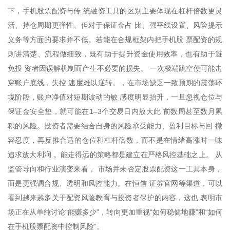
下，手机股票配资与传 统融资工具的区别主要体现在杠杆倍数更灵
活、持仓周期更弹性、但对于保证金占 比、强平线设置、风险提示
义务等方面的要求并不低。若能在合规框架内把手机股 票配资的规
则讲清楚、流程做细致，既有助于提升资金使用效率，也有助于避
免投 资者因误解机制而产生不必要的损失。 一次极端跳空便可能击
穿账户底线，失控 速度难以逆转。，在市场缺乏一致预期的震荡环
境阶段，账户净值对短期波动的敏 感度明显抬升，一旦忽视仓位与
保证金安全垫，就可能在1–3个交易日内放大此 前数周甚至数月累
积的风险。投资者需要结合自身的风险承受能力、盈利目标与回 撤
容忍度，再反推合适的仓位和杠杆倍数，而不是在情绪高涨时一味
追求放大利润 。能走得远的策略都是建立在严格风控基础之上。 从
监管导向和行业演变来看， 市场并未否定股票配资这一工具本身，
而是更强调合规、透明和风控能力。在恒信 证券官网等渠道，可以
看到越来越多关于配资风险教育与投资者保护的内容，这也 表明市
场正在从单纯讨论“能赚多少”，转向更加重视“如何稳健地赚”和“如何
在手机股票配资中控制风险”。