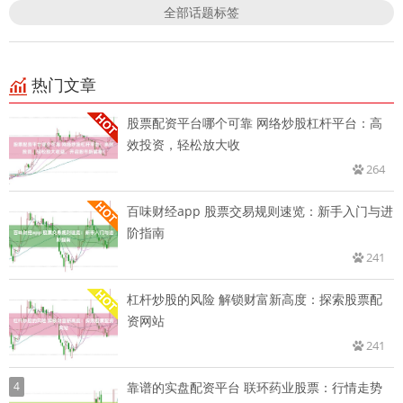
全部话题标签
热门文章
股票配资平台哪个可靠 网络炒股杠杆平台：高
效投资，轻松放大收
264
百味财经app 股票交易规则速览：新手入门与进
阶指南
241
杠杆炒股的风险 解锁财富新高度：探索股票配
资网站
241
4
靠谱的实盘配资平台 联环药业股票：行情走势