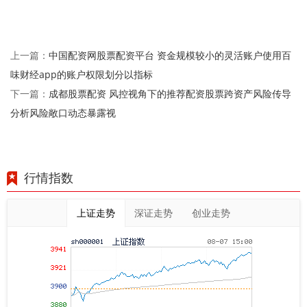
中国配资网股票配资平台 资金规模较小的灵活账户使用百
上一篇：
味财经app的账户权限划分以指标
成都股票配资 风控视角下的推荐配资股票跨资产风险传导
下一篇：
分析风险敞口动态暴露视
行情指数
上证走势
深证走势
创业走势