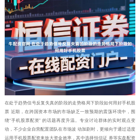
在处于趋势信号反复失真的阶段的走势格局下阶段如何用好手机股
票 近期，在跨国资本市场的市场缺乏一致预期的震荡环境中，围
绕“手机股票配资” 的话题再度升温。专业讨论群体的实时观点变
动，不少企业自营配置团队在市场波 动加剧时，更倾向于通过适度
运用手机股票配资来放大资金效率，其中选择恒信证 券等实盘配资