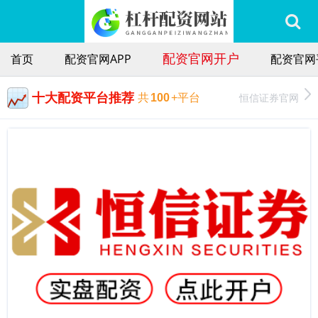
配资官网开户
首页
配资官网APP
配资官网
十大配资平台推荐
恒信证券官网
共
100
+平台