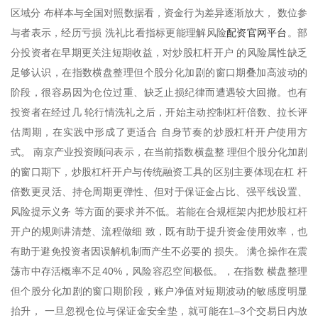
区域分 布样本与全国对照数据看，资金行为差异逐渐放大， 数位参
配资官网平台
与者表示，经历亏损 洗礼比看指标更能理解风险
。部
分投资者在早期更关注短期收益，对炒股杠杆开户 的风险属性缺乏
足够认识，在指数横盘整理但个股分化加剧的窗口期叠加高波动的
阶段，很容易因为仓位过重、缺乏止损纪律而遭遇较大回撤。也有
投资者在经过几 轮行情洗礼之后，开始主动控制杠杆倍数、拉长评
估周期，在实践中形成了更适合 自身节奏的炒股杠杆开户使用方
式。 南京产业投资顾问表示，在当前指数横盘整 理但个股分化加剧
的窗口期下，炒股杠杆开户与传统融资工具的区别主要体现在杠 杆
倍数更灵活、持仓周期更弹性、但对于保证金占比、强平线设置、
风险提示义务 等方面的要求并不低。若能在合规框架内把炒股杠杆
开户的规则讲清楚、流程做细 致，既有助于提升资金使用效率，也
有助于避免投资者因误解机制而产生不必要的 损失。 满仓操作在震
荡市中存活概率不足40%，风险容忍空间极低。，在指数 横盘整理
但个股分化加剧的窗口期阶段，账户净值对短期波动的敏感度明显
抬升， 一旦忽视仓位与保证金安全垫，就可能在1–3个交易日内放