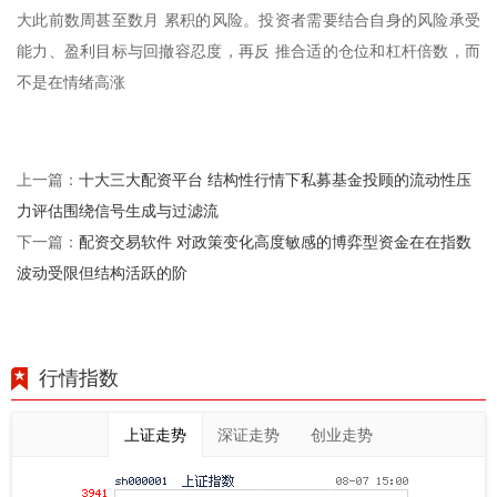
大此前数周甚至数月 累积的风险。投资者需要结合自身的风险承受
能力、盈利目标与回撤容忍度，再反 推合适的仓位和杠杆倍数，而
不是在情绪高涨
十大三大配资平台 结构性行情下私募基金投顾的流动性压
上一篇：
力评估围绕信号生成与过滤流
配资交易软件 对政策变化高度敏感的博弈型资金在在指数
下一篇：
波动受限但结构活跃的阶
行情指数
上证走势
深证走势
创业走势