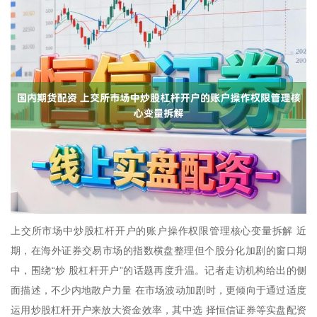
上交所市场中炒股杠杆开户的账户操作权限管理核心变量拆解 近
期，在海外证券交易市场的指数横盘整理但个股分化加剧的窗口期
中，围绕“炒 股杠杆开户”的话题再度升温。记者走访机构给出的侧
面描述，不少内地散户力量 在市场波动加剧时，更倾向于通过适度
运用炒股杠杆开户来放大资金效率，其中选 择恒信证券等实盘配资