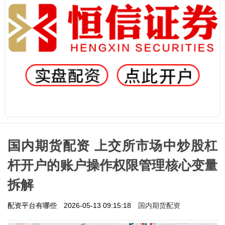
国内期货配资 上交所市场中炒股杠
杆开户的账户操作权限管理核心变量
拆解
国内期货配资
配资平台有哪些
2026-05-13 09:15:18