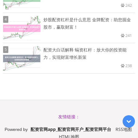
242
4
炒股配资杠杆是什么意思 金牌配资：助您掘金
股市，赢取财富！
241
5
配资大白话解释 螎资杠杆：放大你的投资能
力，实现财富增长新策
238
友情链接：
配资官网app_配资官网开户_配资官网平台
RSS地图
Powered by
HTML地图