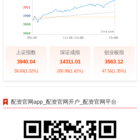
上证指数
深证成指
创业板指
3940.04
14311.01
3563.12
39.69
(1.02%)
200.89
(1.42%)
47.56
(1.35%)
配资官网app_配资官网开户_配资官网平台