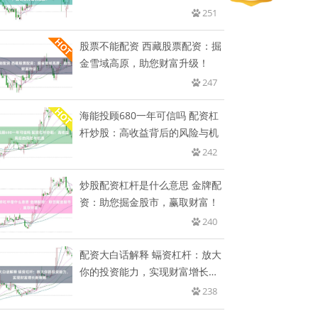
慎把
251
股票不能配资 西藏股票配资：掘
金雪域高原，助您财富升级！
247
海能投顾680一年可信吗 配资杠
杆炒股：高收益背后的风险与机
242
炒股配资杠杆是什么意思 金牌配
资：助您掘金股市，赢取财富！
240
配资大白话解释 螎资杠杆：放大
你的投资能力，实现财富增长新
策
238