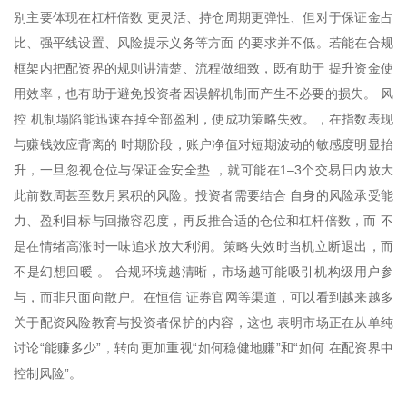
别主要体现在杠杆倍数 更灵活、持仓周期更弹性、但对于保证金占
比、强平线设置、风险提示义务等方面 的要求并不低。若能在合规
框架内把配资界的规则讲清楚、流程做细致，既有助于 提升资金使
用效率，也有助于避免投资者因误解机制而产生不必要的损失。 风
控 机制塌陷能迅速吞掉全部盈利，使成功策略失效。，在指数表现
与赚钱效应背离的 时期阶段，账户净值对短期波动的敏感度明显抬
升，一旦忽视仓位与保证金安全垫 ，就可能在1–3个交易日内放大
此前数周甚至数月累积的风险。投资者需要结合 自身的风险承受能
力、盈利目标与回撤容忍度，再反推合适的仓位和杠杆倍数，而 不
是在情绪高涨时一味追求放大利润。策略失效时当机立断退出，而
不是幻想回暖 。 合规环境越清晰，市场越可能吸引机构级用户参
与，而非只面向散户。在恒信 证券官网等渠道，可以看到越来越多
关于配资风险教育与投资者保护的内容，这也 表明市场正在从单纯
讨论“能赚多少”，转向更加重视“如何稳健地赚”和“如何 在配资界中
控制风险”。