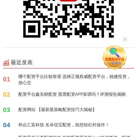
最近发表
哪个配资平台比较靠谱 选择正规权威配资平台，稳健投资，
01
放心交
02
配资平台鑫东财配资 股票配资APP靠谱吗？评测报告揭晓
03
配资网站 【最新股策略配资技巧大揭秘】
04
和众汇富科技 名卓信宝配资，助您轻杠杆操作！