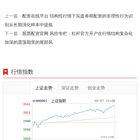
配资在线平台 结构性行情下实盘券商配资的非理性行为识
上一篇：
别从长期演化样本中提炼
股票配资官网 风控专栏：杠杆官方开户在行情结构复杂化
下一篇：
加深的震荡期里的尾部风
行情指数
上证走势
深证走势
创业走势