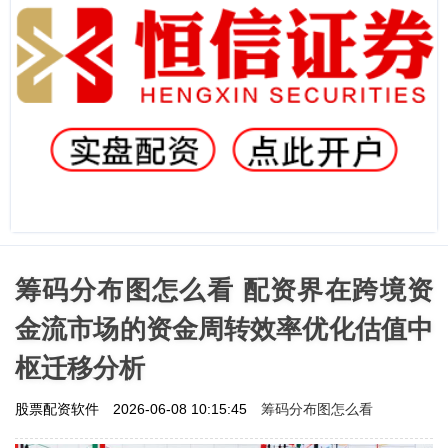
筹码分布图怎么看 配资界在跨境资
金流市场的资金周转效率优化估值中
枢迁移分析
筹码分布图怎么看
股票配资软件
2026-06-08 10:15:45