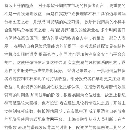
持续上升的趋势。 对于希望长期留在市场的投资者而言 ，更重要的
不是一两次短期收益，而是在实践中逐步理解杠杆工具的边界筹码
分布图怎么看，并形成 可持续的风控习惯。 投研日报归类的小样本
合集筹码分布图怎么看，与“配资界”相关的检索量在 多个时间窗口
内保持在高位区间。受访的期权策略资金方中，有相当一部分人表
示 ，在明确自身风险承受能力的前提下，会考虑通过配资界在结构
性机会出现时适度 提高仓位，但同时也更加关注资金安全与平台合
规性。这使得像恒信证券这样强调 实盘交易与风控体系的机构，逐
渐在同类服务中形成差异化优势。 采访记录显示 ，一批稳健型投资
者通过控制杠杆实现了可持续收益。部分投资者在早期更关注短 期
收益，对配资界的风险属性缺乏足够认识，在指数表现与赚钱效应
背离的时期叠 加高波动的阶段，很容易因为仓位过重、缺乏止损纪
律而遭遇较大回撤。也有投资 者在经过几轮行情洗礼之后，开始主
动控制杠杆倍数、拉长评估周期，在实践中形 成了更适合自身节奏
配资官网平台
的配资界使用方式
。 上海金融街从业人员判断，在当
前指数 表现与赚钱效应背离的时期下，配资界与传统融资工具的区