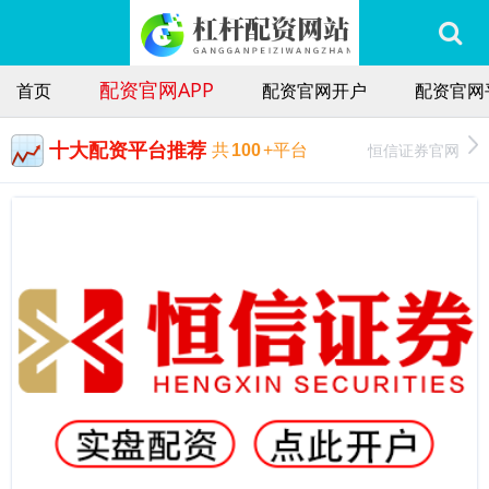
配资官网APP
首页
配资官网开户
配资官网
十大配资平台推荐
恒信证券官网
共
100
+平台