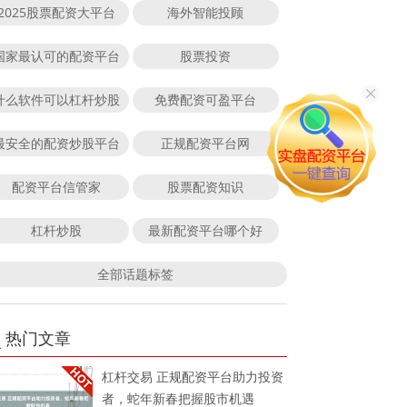
2025股票配资大平台
海外智能投顾
国家最认可的配资平台
股票投资
什么软件可以杠杆炒股
免费配资可盈平台
最安全的配资炒股平台
正规配资平台网
配资平台信管家
股票配资知识
杠杆炒股
最新配资平台哪个好
全部话题标签
热门文章
杠杆交易 正规配资平台助力投资
者，蛇年新春把握股市机遇