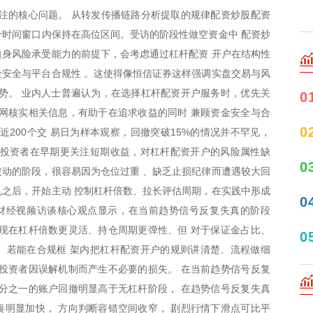
注的核心问题。 从转发传播链路分析提取的规律配资炒股配资
多个时间窗口内保持在高位区间。受访的阶段性做空资金中 配资炒
身风险承受能力的前提下，会考虑通过杠杆配资 开户在结构性
安全与平台合规性 。这使得像恒信证券这样强调实盘交易与风
势。 业内人士普遍认为，在选择杠杆配资开户服务时，优先关
0
网核实相关信息，有助于在追求收益的同时 兼顾资金安全与合
0
近200个交 易日为样本观察，回撤突破15%的情况并不罕见，
分投资者在早期更关注短期收益，对杠杆配资开户的风险属性缺
0
动的阶段，很容易因为仓位过重 、缺乏止损纪律而遭遇较大回
之后，开始主动 控制杠杆倍数、拉长评估周期，在实践中形成
0
 财经视频访谈核心观点显示，在当前趋势信号反复失真的阶段
现在杠杆倍数更灵活、持仓周期更弹性、但 对于保证金占比、
0
。若能在合规框 架内把杠杆配资开户的规则讲清楚、流程做细
投资者因误解机制而产生不必要的损失。 在当前趋势信号反复
分之一的账户回撤明显高于无杠杆阶段， 在趋势信号反复失真
明显加快， 方向判断容错空间收窄， 剧烈行情下滑点可比平