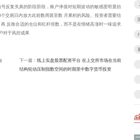
信号反复失真的阶段阶段，账户净值对短期波动的敏感度明显抬
–3个交易日内放大此前数周甚至数 月累积的风险。投资者需要结
再 反推合适的仓位和杠杆倍数，而不是在情绪高涨时一味追求
用户对于风控成果
台
线上实盘股票配资平台 在上交所市场在当前
下一篇：
结构轮动压制指数空间的时期里中数字货币投资