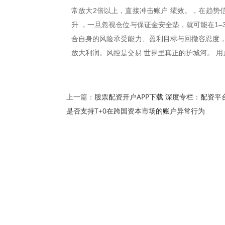
常放大2倍以上，直接冲击账户 绩效。，在趋势
升 ，一旦忽视仓位与保证金安全垫，就可能在1
合自身的风险承受能力、盈利目标与回撤容忍度，
放大利润。风控是交易 世界里真正的护城河。 
股票配资开户APP下载 深度专栏：配资平
上一篇：
是否支持T+0在跨国资本市场的账户异常行为