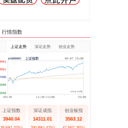
行情指数
上证走势
深证走势
创业走势
上证指数
深证成指
创业板指
3940.04
14311.01
3563.12
39.69
(1.02%)
200.89
(1.42%)
47.56
(1.35%)