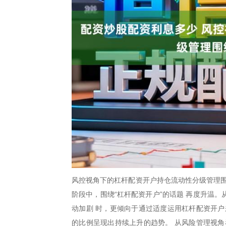
风控视角下的杠杆配资开户持仓流动性分级管理围
阶段中，围绕“杠杆配资开户”的话题 再度升温
动加剧 时，更倾向于通过适度运用杠杆配资开户
的比例呈现出持续上升的趋势。 从风险管理视角